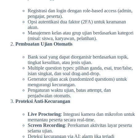
Registrasi dan login dengan role-based access (admin,
pengajar, peserta).
Opsi autentikasi dua faktor (2FA) untuk keamanan
akun.
Manajemen kelas atau grup ujian berdasarkan kategori
(misal: siswa, karyawan, pelatihan).
Pembuatan Ujian Otomatis
Bank soal yang dapat diorganisir berdasarkan topik,
tingkat kesulitan, atau jenis ujian.
Multiple question types: pilihan ganda, esai, true/false,
isian singkat, dan soal drag-and-drop.
Generator ujian acak (randomized questions) untuk
mengurangi kecurangan.
Pengaturan waktu ujian, batas attempt, dan
penjadwalan otomatis.
Proteksi Anti-Kecurangan
Live Proctoring
: Integrasi kamera dan mikrofon untuk
memantau peserta secara real-time.
Screen Recording
: Perekaman aktivitas layar peserta
selama ujian.
Deteksi kecurangan via AI: alarm jika terjadi